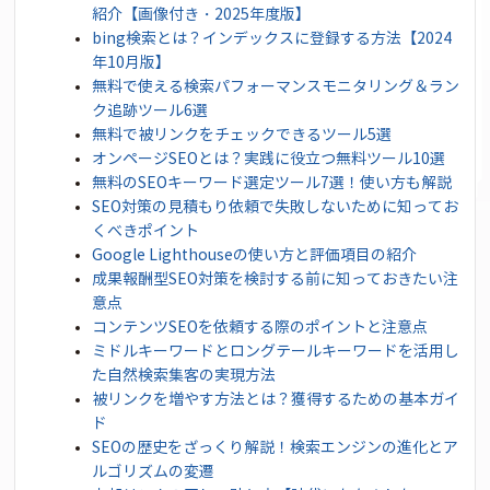
紹介【画像付き・2025年度版】
bing検索とは？インデックスに登録する方法【2024
年10月版】
無料で使える検索パフォーマンスモニタリング＆ラン
ク追跡ツール6選
無料で被リンクをチェックできるツール5選
オンページSEOとは？実践に役立つ無料ツール10選
無料のSEOキーワード選定ツール7選！使い方も解説
SEO対策の見積もり依頼で失敗しないために知ってお
くべきポイント
Google Lighthouseの使い方と評価項目の紹介
成果報酬型SEO対策を検討する前に知っておきたい注
意点
コンテンツSEOを依頼する際のポイントと注意点
ミドルキーワードとロングテールキーワードを活用し
た自然検索集客の実現方法
被リンクを増やす方法とは？獲得するための基本ガイ
ド
SEOの歴史をざっくり解説！検索エンジンの進化とア
ルゴリズムの変遷