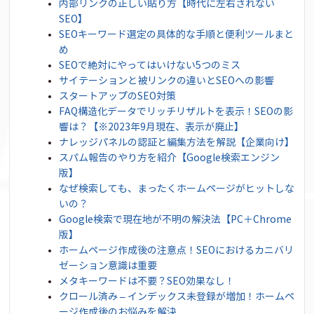
内部リンクの正しい貼り方【時代に左右されない
SEO】
SEOキーワード選定の具体的な手順と便利ツールまと
め
SEOで絶対にやってはいけない5つのミス
サイテーションと被リンクの違いとSEOへの影響
スタートアップのSEO対策
FAQ構造化データでリッチリザルトを表示！SEOの影
響は？【※2023年9月現在、表示が廃止】
ナレッジパネルの認証と編集方法を解説【企業向け】
スパム報告のやり方を紹介【Google検索エンジン
版】
なぜ検索しても、まったくホームページがヒットしな
いの？
Google検索で現在地が不明の解決法【PC＋Chrome
版】
ホームページ作成後の注意点！SEOにおけるカニバリ
ゼーション意識は重要
メタキーワードは不要？SEO効果なし！
クロール済み – インデックス未登録が増加！ホームペ
ージ作成後のお悩みを解決